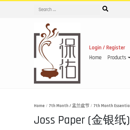
Search
Login / Register
Home
Products
Home
/
7th Month / 盂兰盆节
/
7th Month Essen
Joss Paper (金银纸) 