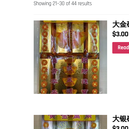
Showing 21–30 of 44 results
大金
$
3.00
Read
大银
$
3.00