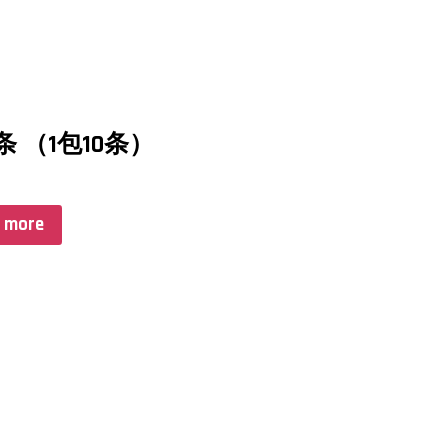
条 （1包10条）
 more