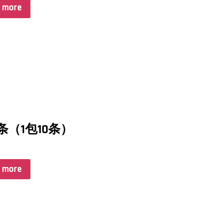
 more
条（1包10条）
 more