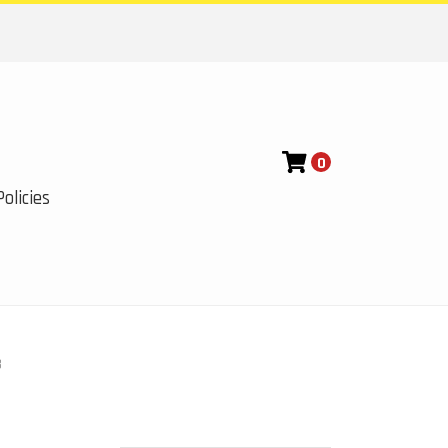
0
olicies
3