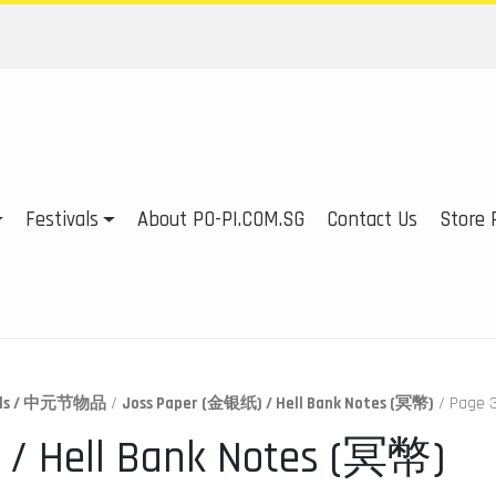
Festivals
About PO-PI.COM.SG
Contact Us
Store P
tials / 中元节物品
/
Joss Paper (金银纸) / Hell Bank Notes (冥幣)
/ Page 
/ Hell Bank Notes (冥幣)