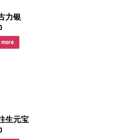
古力银
0
 more
往生元宝
0