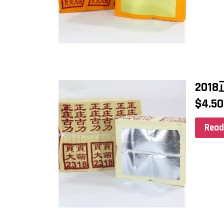
201
$
4.50
Read