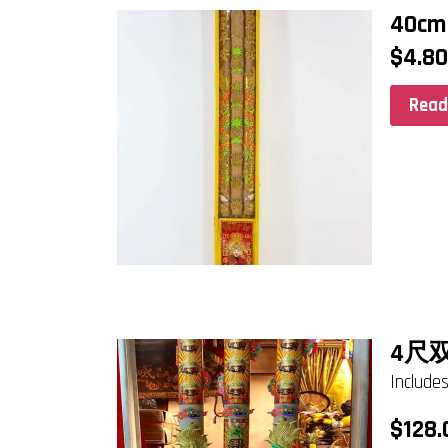
40c
$
4.8
Read
4尺
Incl
$
128.