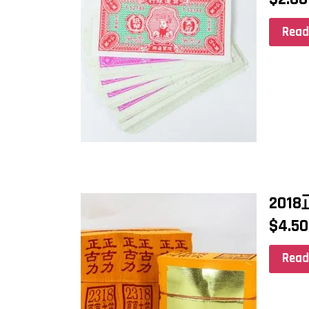
Read
201
$
4.50
Read