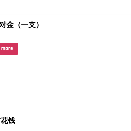
0寸对金（一支）
 more
 吉花钱