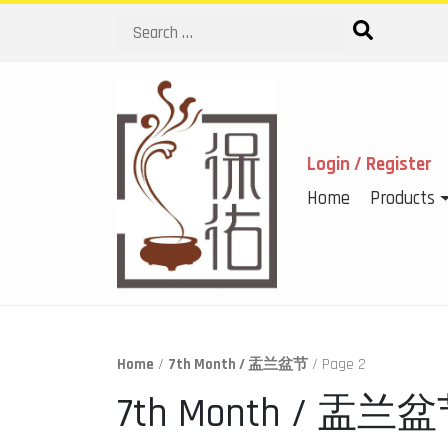
Search
Login / Register
Home
Products
Home
/
7th Month / 盂兰盆节
/ Page 2
7th Month / 盂兰