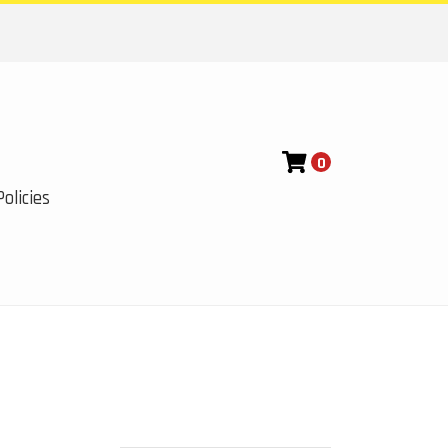
0
olicies