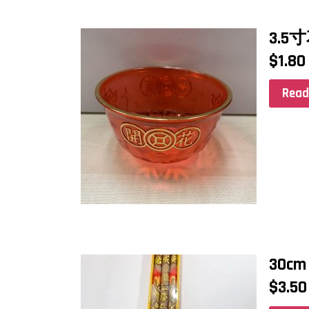
3.
$
1.80
Read
30c
$
3.50