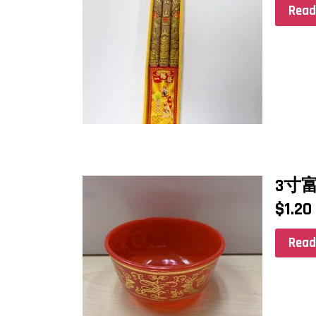
Read
3寸
$
1.20
Read