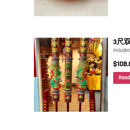
3尺
Incl
$
108.
Read