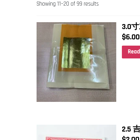
Showing 11–20 of 99 results
3.
$
6.00
Read
2.5
$
2.00