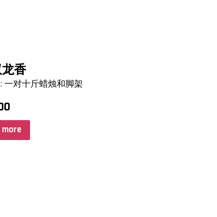
双龙香
udes: 一对十斤蜡烛和脚架
00
 more