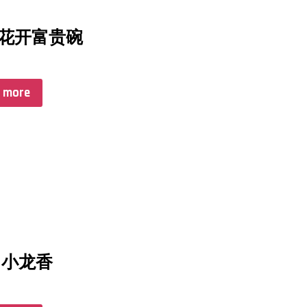
5寸花开富贵碗
 more
m 小龙香