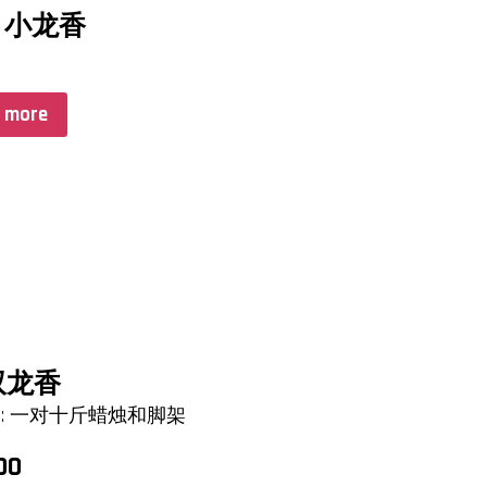
m 小龙香
0
 more
双龙香
udes: 一对十斤蜡烛和脚架
00