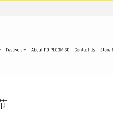
Festivals
About PO-PI.COM.SG
Contact Us
Store P
盆节