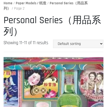
Home
/
Paper Models / 纸造
/
Personal Series（用品系
列）
/ Page 2
Personal Series（用品系
列）
Showing 11–11 of 11 results