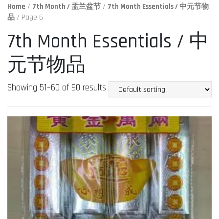
Home
/
7th Month / 盂兰盆节
/
7th Month Essentials / 中元节物
品
/ Page 6
7th Month Essentials / 中
元节物品
Showing 51–60 of 90 results