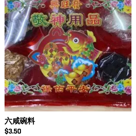
六咸碗料
$
3.50