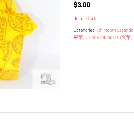
$
3.00
Out of stock
Categories:
7th Month Essen
银纸) / Hell Bank Notes (冥幣)