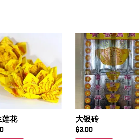
生莲花
大银砖
00
$
3.00