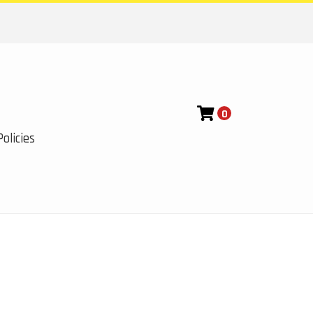
0
olicies