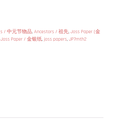
tials / 中元节物品
,
Ancestors / 祖先
,
Joss Paper (金
,
Joss Paper / 金银纸
,
joss papers
,
JP7mth2