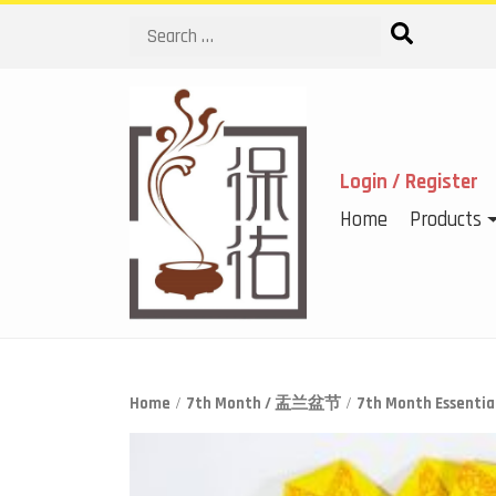
Search
Login / Register
Home
Products
Home
/
7th Month / 盂兰盆节
/
7th Month Essen